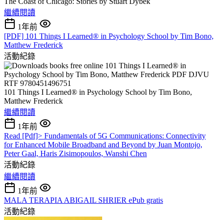
The Coast of Chicago: Stories by Stuart Dybek
繼續閱讀
1年前
[PDF] 101 Things I Learned® in Psychology School by Tim Bono,
Matthew Frederick
活動紀錄
101 Things I Learned® in Psychology School by Tim Bono,
Matthew Frederick
繼續閱讀
1年前
Read [Pdf]> Fundamentals of 5G Communications: Connectivity
for Enhanced Mobile Broadband and Beyond by Juan Montojo,
Peter Gaal, Haris Zisimopoulos, Wanshi Chen
活動紀錄
繼續閱讀
1年前
MALA TERAPIA ABIGAIL SHRIER ePub gratis
活動紀錄