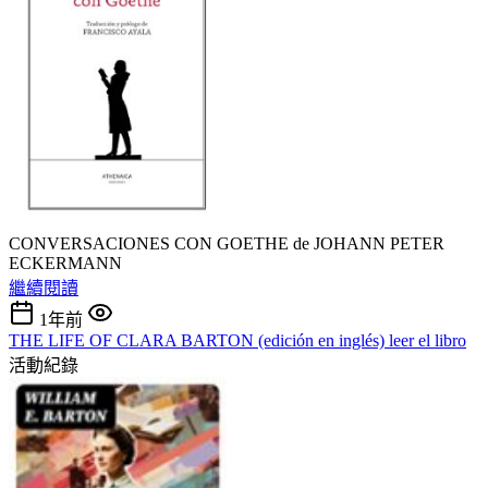
CONVERSACIONES CON GOETHE de JOHANN PETER
ECKERMANN
繼續閱讀
1年前
THE LIFE OF CLARA BARTON (edición en inglés) leer el libro
活動紀錄